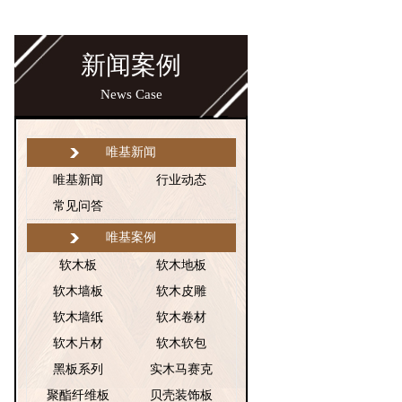
新闻案例
News Case
唯基新闻
唯基新闻
行业动态
常见问答
唯基案例
软木板
软木地板
软木墙板
软木皮雕
软木墙纸
软木卷材
软木片材
软木软包
黑板系列
实木马赛克
聚酯纤维板
贝壳装饰板