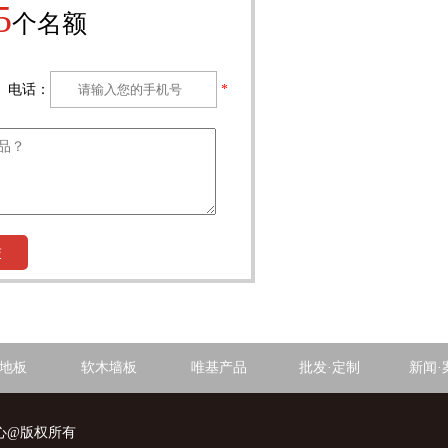
5
个名额
电话：
*
交
地板
软木墙板
唯基产品
批发·定制
新闻·
中心@版权所有