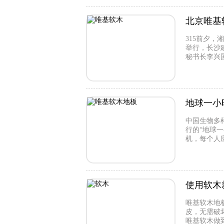
北京唯基
315前夕
举行，长沙
秘书长李兴
场疫情下长
沙唯基软木
地球一小
中国生物多
行的“地球
机，每个人
时”活动。
使用软木
唯基软木地
皮，无需破
唯基软木做