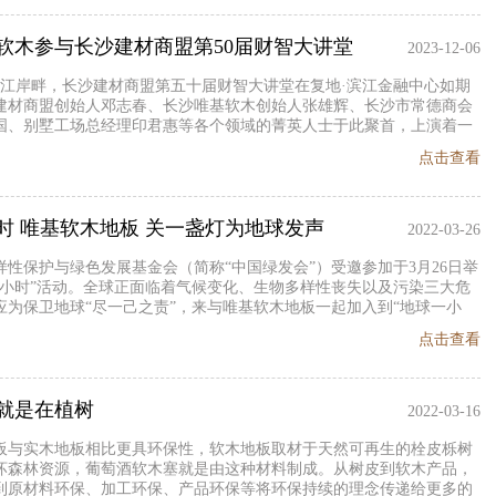
软木参与长沙建材商盟第50届财智大讲堂
2023-12-06
，湘江岸畔，长沙建材商盟第五十届财智大讲堂在复地·滨江金融中心如期
建材商盟创始人邓志春、长沙唯基软木创始人张雄辉、长沙市常德商会
国、别墅工场总经理印君惠等各个领域的菁英人士于此聚首，上演着一
沙传统建材如何稳健经营的思潮碰撞，共探建材行业发展风向，湖南长
点击查看
全程参与。
时 唯基软木地板 关一盏灯为地球发声
2022-03-26
样性保护与绿色发展基金会（简称“中国绿发会”）受邀参加于3月26日举
一小时”活动。全球正面临着气候变化、生物多样性丧失以及污染三大危
应为保卫地球“尽一己之责”，来与唯基软木地板一起加入到“地球一小
点击查看
就是在植树
2022-03-16
板与实木地板相比更具环保性，软木地板取材于天然可再生的栓皮栎树
坏森林资源，葡萄酒软木塞就是由这种材料制成。从树皮到软木产品，
到原材料环保、加工环保、产品环保等将环保持续的理念传递给更多的