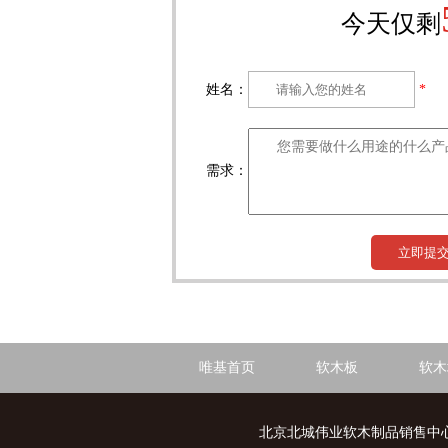
今天仅剩
姓名：
*
需求：
立即提
唯基首页
软木板
软木
北京北城伟业软木制品销售